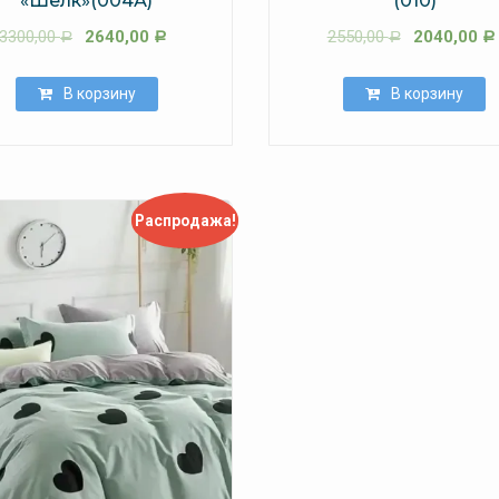
«Шелк»(004А)
(010)
3300,00
2640,00
2550,00
2040,00
Р
Р
Р
Р
В корзину
В корзину
Распродажа!