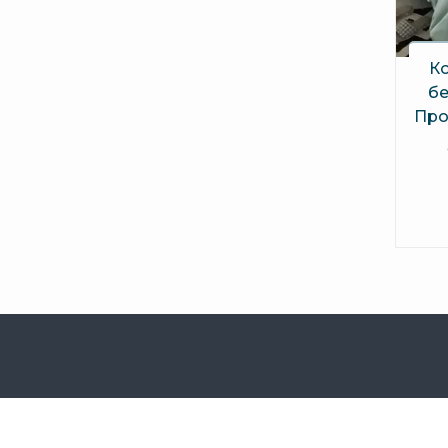
К
бе
Про