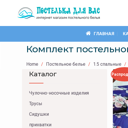
Skip
to
content
ГЛАВНАЯ
К
Комплект постельного 
Home
Постельное белье
1.5 спальные
Каталог
Распро
Чулочно-носочные изделия
Трусы
Сидушки
прихватки