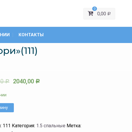
0
0,00
Р
АНИИ
КОНТАКТЫ
ри»(111)
00
2040,00
Р
Р
чии
зину
л:
111
Категория:
1.5 спальные
Метка: