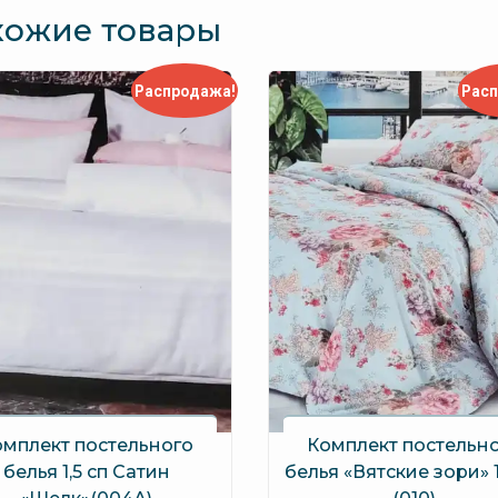
хожие товары
Распродажа!
Рас
омплект постельного
Комплект постельн
белья 1,5 сп Сатин
белья «Вятские зори» 1,