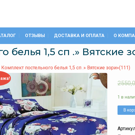
АТАЛОГ
ОТЗЫВЫ
ДОСТАВКА И ОПЛАТА
О КОМП
белья 1,5 сп .» Вятские зо
Комплект постельного белья 1,5 сп .» Вятские зори»(111)
дажа!
2550,
1 в нали
В кор
Артику