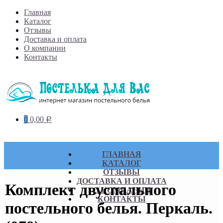
Skip
Главная
to
Каталог
content
Отзывы
Доставка и оплата
О компании
Контакты
0
0,00
Р
ГЛАВНАЯ
КАТАЛОГ
ОТЗЫВЫ
ДОСТАВКА И ОПЛАТА
Комплект двуспального
О КОМПАНИИ
КОНТАКТЫ
постельного белья. Перкаль.