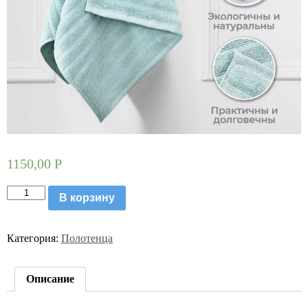
1150,00
Р
Количество
В корзину
товара
Полотенце
махровое
Категория:
Полотенца
банное
70*140
см
(940)к
Описание