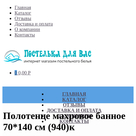
Skip
Главная
to
Каталог
content
Отзывы
Доставка и оплата
О компании
Контакты
0
0,00
Р
ГЛАВНАЯ
КАТАЛОГ
ОТЗЫВЫ
ДОСТАВКА И ОПЛАТА
Полотенце махровое банное
О КОМПАНИИ
КОНТАКТЫ
70*140 см (940)к