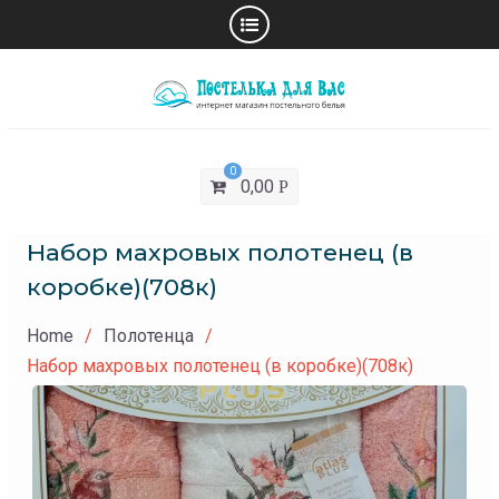
Skip
to
content
0
0,00
Р
Набор махровых полотенец (в
коробке)(708к)
Home
Полотенца
Набор махровых полотенец (в коробке)(708к)