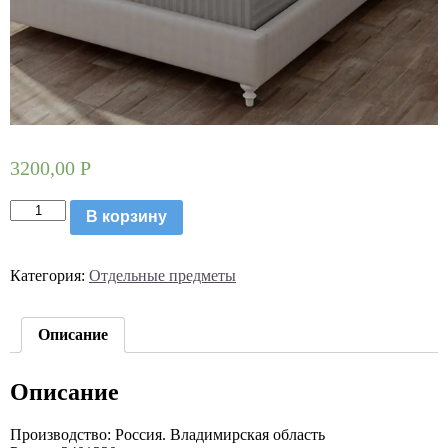
3200,00
Р
Количество
В корзину
товара
Простыня
Сатин
Категория:
Отдельные предметы
Страйп
100%
хлопок
240*220
Описание
(948)к
Описание
Производство: Россия. Владимирская область