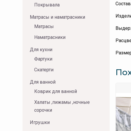
Состав
Покрывала
Издели
Матрасы и наматрасники
Матрасы
Выдерж
Наматрасники
Расцве
Для кухни
Размер
Фартуки
Скатерти
По
Для ванной
Коврик для ванной
Халаты ,пижамы ,ночные
сорочки
Игрушки