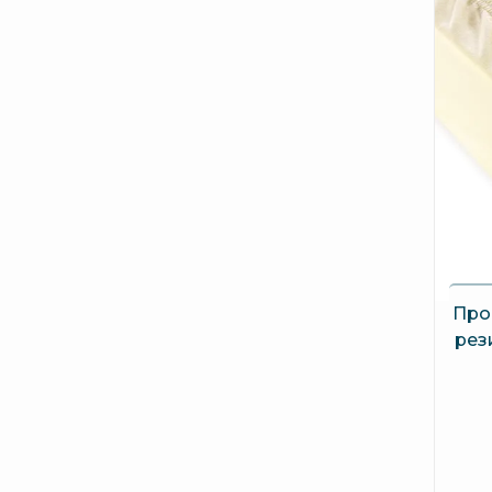
Про
рез