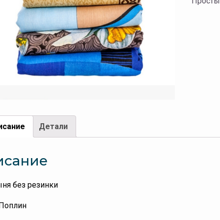
Просты
исание
Детали
исание
ня без резинки
 Поплин