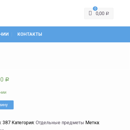
0
0,00
Р
НИИ
КОНТАКТЫ
00
Р
чии
зину
л:
387
Категория:
Отдельные предметы
Метка: