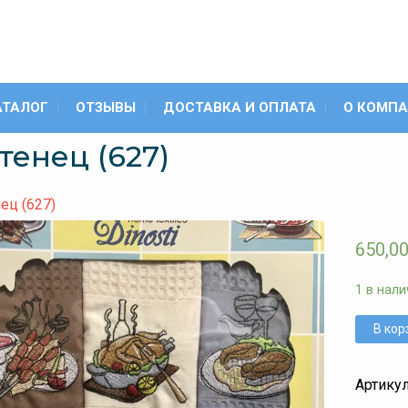
АТАЛОГ
ОТЗЫВЫ
ДОСТАВКА И ОПЛАТА
О КОМП
тенец (627)
ец (627)
650,0
1 в нали
В кор
Артику