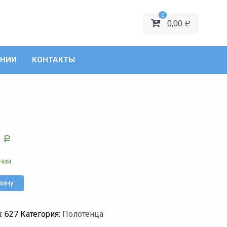
0
0,00
Р
АНИИ
КОНТАКТЫ
0
Р
чии
зину
л:
627
Категория:
Полотенца