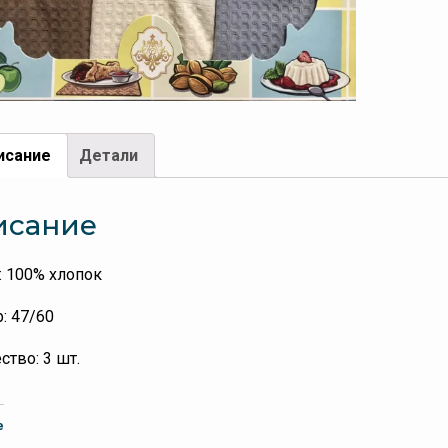
исание
Детали
исание
: 100% хлопок
: 47/60
ство: 3 шт.
е