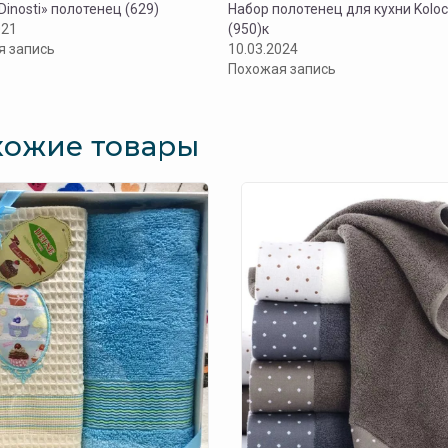
Dinosti» полотенец (629)
Набор полотенец для кухни Kolo
021
(950)к
я запись
10.03.2024
Похожая запись
хожие товары