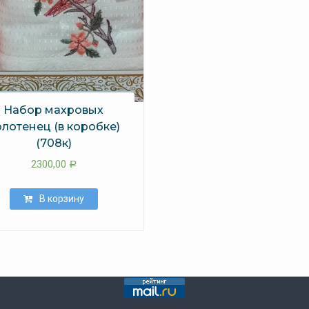
Набор махровых
лотенец (в коробке)
(708к)
2300,00
Р
В корзину