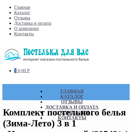
Skip
Главная
to
Каталог
content
Отзывы
Доставка и оплата
О компании
Контакты
0
0,00
Р
ГЛАВНАЯ
КАТАЛОГ
ОТЗЫВЫ
ДОСТАВКА И ОПЛАТА
Комплект постельного белья
О КОМПАНИИ
КОНТАКТЫ
(Зима-Лето) 3 в 1