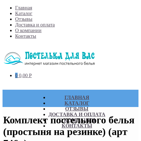
Skip
Главная
to
Каталог
content
Отзывы
Доставка и оплата
О компании
Контакты
0
0,00
Р
ГЛАВНАЯ
КАТАЛОГ
ОТЗЫВЫ
ДОСТАВКА И ОПЛАТА
Комплект постельного белья
О КОМПАНИИ
КОНТАКТЫ
(простыня на резинке) (арт