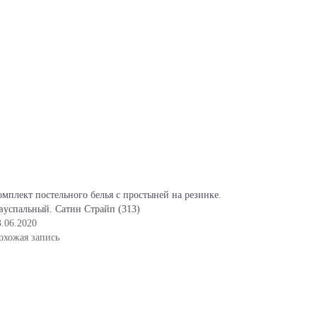
омплект постельного белья с простыней на резинке.
вуспальный. Сатин Страйп (313)
3.06.2020
охожая запись