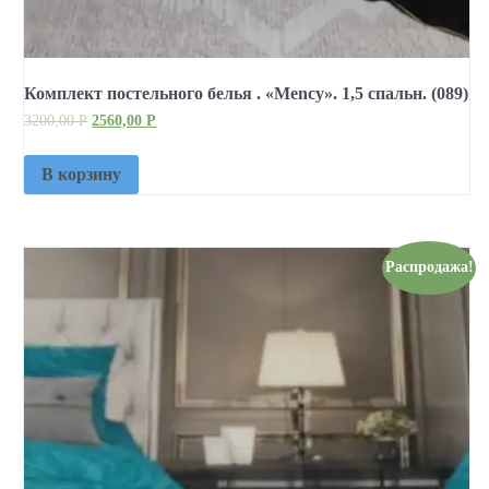
Комплект постельного белья . «Mency». 1,5 спальн. (089)
3200,00
Р
2560,00
Р
В корзину
Распродажа!