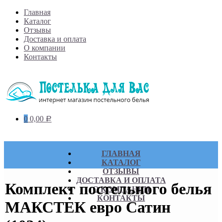
Skip
Главная
to
Каталог
content
Отзывы
Доставка и оплата
О компании
Контакты
0
0,00
Р
ГЛАВНАЯ
КАТАЛОГ
ОТЗЫВЫ
ДОСТАВКА И ОПЛАТА
Комплект постельного белья
О КОМПАНИИ
КОНТАКТЫ
МАКСТЕК евро Сатин