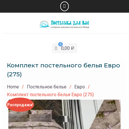
Skip
to
content
0
0,00
Р
Комплект постельного белья Евро
(275)
Home
Постельное белье
Евро
Комплект постельного белья Евро (275)
Распродажа!