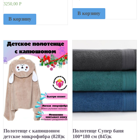
3250,00
Р
В корзину
В корзину
Полотенце с капюшоном
Полотенце Супер баня
детское микрофибра (828)к
100*180 см (845)к