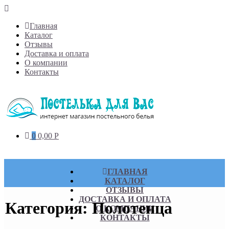
Skip
to
Главная
content
Каталог
Отзывы
Доставка и оплата
О компании
Контакты
0
0,00
Р
ГЛАВНАЯ
КАТАЛОГ
ОТЗЫВЫ
ДОСТАВКА И ОПЛАТА
Категория:
Полотенца
О КОМПАНИИ
КОНТАКТЫ